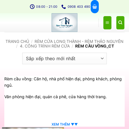
Bỏ
08:00 - 21:00
0908 403 490
qua
nội
dung
TRANG CHỦ
/
RÈM CỬA LONG THÀNH - RÈM THẢO NGUYÊN
/
4. CÔNG TRÌNH RÈM CỬA
/
RÈM CẦU VỒNG_CT
Rèm cầu vồng: Căn hộ, nhà phố hiện đại, phòng khách, phòng
ngủ.
Văn phòng hiện đại, quán cà phê, cửa hàng thời trang.
XEM THÊM ▼▼