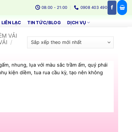
08:00 - 21:00
0908 403 490
LIÊN LẠC
TIN TỨC/BLOG
DỊCH VỤ
ÈM VẢI
VẢI
/
gấm, nhung, lụa với màu sắc trầm ấm, quý phái
phụ kiện diềm, tua rua cầu kỳ, tạo nên không