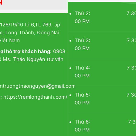
N
Thứ 2: 7 30 AM
00 PM
126/19/10 tổ 6,TL 769, ấp
m, Long Thành, Đồng Nai
Thứ 3: 7 30 AM
Việt Nam
00 PM
oại hỗ trợ khách hàng:
0908
 Ms. Thảo Nguyên (tư vấn
Thứ 4: 7 30 AM
00 PM
mtruongthaonguyen@gmail.com
Thứ 5: 7 30 AM
:
https://remlongthanh.com/
00 PM
Thứ 6: 7 30 A
00 PM