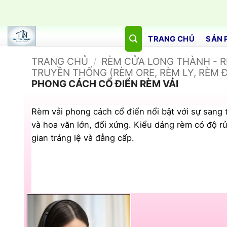
Bỏ
qua
nội
TRANG CHỦ
SẢN 
dung
TRANG CHỦ
/
RÈM CỬA LONG THÀNH - 
TRUYỀN THỐNG (RÈM ORE, RÈM LY, RÈM Đ
PHONG CÁCH CỔ ĐIỂN RÈM VẢI
Rèm vải phong cách cổ điển nổi bật với sự sang 
và hoa văn lớn, đối xứng. Kiểu dáng rèm có độ rủ
gian tráng lệ và đẳng cấp.