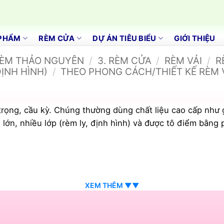
PHẨM
RÈM CỬA
DỰ ÁN TIÊU BIỂU
GIỚI THIỆU
RÈM THẢO NGUYÊN
/
3. RÈM CỬA
/
RÈM VẢI
/
R
ỊNH HÌNH)
/
THEO PHONG CÁCH/THIẾT KẾ RÈM 
trọng, cầu kỳ. Chúng thường dùng chất liệu cao cấp như 
 lớn, nhiều lớp (rèm ly, định hình) và được tô điểm bằng 
XEM THÊM ▼▼