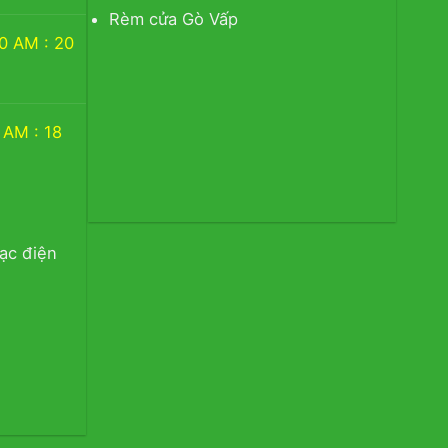
Rèm cửa Gò Vấp
M : 20
M : 18
lạc điện