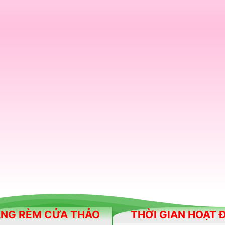
NG RÈM CỬA THẢO
THỜI GIAN HOẠT