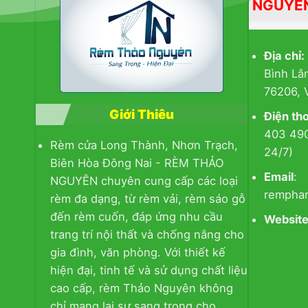
NGUYÊ
Địa chỉ:
Bình Lâ
76206, 
Giới Thiêu
Điện th
403 490
Rèm cửa Long Thành, Nhơn Trạch,
24/7)
Biên Hòa Đông Nai - RÈM THẢO
Email
:
NGUYÊN chuyên cung cấp các loại
rempha
rèm đa dạng, từ
rèm vải
,
rèm sáo gỗ
đến
rèm cuốn
, đáp ứng nhu cầu
Website
trang trí nội thất và chống nắng cho
gia đình, văn phòng. Với thiết kế
hiện đại, tinh tế và sử dụng chất liệu
cao cấp, rèm Thảo Nguyên không
chỉ mang lại sự sang trọng cho