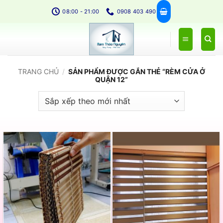
Bỏ
08:00 - 21:00
0908 403 490
qua
nội
dung
TRANG CHỦ
/
SẢN PHẨM ĐƯỢC GẮN THẺ “RÈM CỬA Ở
QUẬN 12”