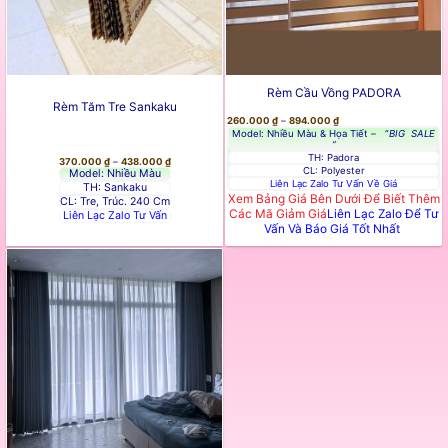
Rèm Cầu Vồng PADORA
Rèm Tăm Tre Sankaku
Khoảng
260.000
₫
–
894.000
₫
Giá:
Model: Nhiều Màu & Họa Tiết – “
BIG
SALE
Từ
“
260.000 ₫
Đến
TH: Padora
Khoảng
370.000
₫
–
438.000
₫
894.000 ₫
Giá:
CL: Polyester
Model: Nhiều Màu
Từ
Liên Lạc Zalo Tư Vấn Về Giá
TH: Sankaku
370.000 ₫
Đến
Xem Bảng Giá Bên Dưới Để Biết Thêm
CL: Tre, Trúc. 240 Cm
438.000 ₫
Các Mã Giảm Giá
Liên Lạc Zalo Để Tư
Liên Lạc Zalo Tư Vấn
Vấn Và Báo Giá Tốt Nhất