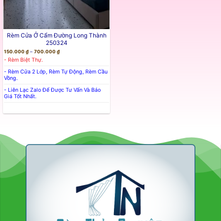
Rèm Cửa Ở Cẩm Đường Long Thành
250324
Khoảng
150.000
₫
–
700.000
₫
Giá:
- Rèm Biệt Thự.
Từ
150.000 ₫
Đến
- Rèm Cửa 2 Lớp, Rèm Tự Động, Rèm Cầu
700.000 ₫
Vồng.
- Liên Lạc Zalo Để Được Tư Vấn Và Báo
Giá Tốt Nhất.