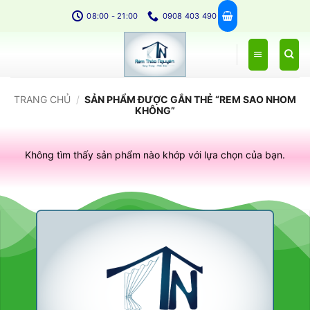
Bỏ
08:00 - 21:00
0908 403 490
qua
nội
dung
TRANG CHỦ
/
SẢN PHẨM ĐƯỢC GẮN THẺ “REM SAO NHOM
KHÔNG”
Không tìm thấy sản phẩm nào khớp với lựa chọn của bạn.