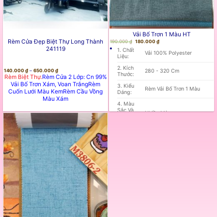
Vải Bố Trơn 1 Màu HT
Rèm Cửa Đẹp Biệt Thự Long Thành
Giá
Giá
190.000
₫
180.000
₫
Gốc
Hiện
241119
1. Chất
Là:
Tại
Vải 100% Polyester
190.000 ₫.
Là:
Liệu:
180.000 ₫.
2. Kích
Khoảng
280 - 320 Cm
140.000
₫
–
650.000
₫
Thước:
Giá:
Rèm Biệt Thự.
Rèm Cửa 2 Lớp: Cn 99%
Từ
140.000 ₫
Vải Bố Trơn Xám, Voan Trắng
Rèm
3. Kiểu
Đến
Rèm Vải Bố Trơn 1 Màu
Cuốn Lưới Màu Kem
Rèm Cầu Vồng
Dáng:
650.000 ₫
Màu Xám
4. Màu
Sắc Và
Nhiều Màu
Họa
Tiết:
Chống Nắng 90%-97%
5. Chức
Màu Tối Chống Nắng Tốt
Năng:
Hơn Màu Sáng
6. Cơ
May Xỏ Lỗ, Xếp Ly Được
Chế
Treo Trên Thanh Nhôm Hoặc
Hoạt
Gỗ Và Kéo Bằng Tay
Động:
7. Xuất
HT
Xứ:
8. Bảo
Hành Và
12 - 24 Tháng