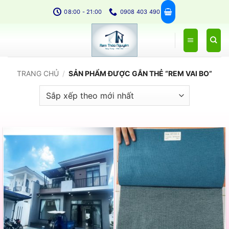
Bỏ
08:00 - 21:00
0908 403 490
qua
nội
dung
TRANG CHỦ
/
SẢN PHẨM ĐƯỢC GẮN THẺ “REM VAI BO”