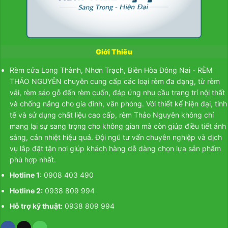
9. Giá
Giá Tính Trên 1m Vải May.
Cả:
10. Liên
ZALO
Lạc:
Giới Thiêu
Rèm cửa Long Thành, Nhơn Trạch, Biên Hòa Đông Nai - RÈM
THẢO NGUYÊN chuyên cung cấp các loại rèm đa dạng, từ
rèm
vải
,
rèm sáo gỗ
đến
rèm cuốn
, đáp ứng nhu cầu trang trí nội thất
và chống nắng cho gia đình, văn phòng. Với thiết kế hiện đại, tinh
tế và sử dụng chất liệu cao cấp, rèm Thảo Nguyên không chỉ
mang lại sự sang trọng cho không gian mà còn giúp điều tiết ánh
sáng, cản nhiệt hiệu quả. Đội ngũ tư vấn chuyên nghiệp và dịch
vụ lắp đặt tận nơi giúp khách hàng dễ dàng chọn lựa sản phẩm
phù hợp nhất.
Hotline 1
: 0908 403 490
Hotline 2:
0938 809 994
Hỗ trợ kỹ thuật:
0938 809 994