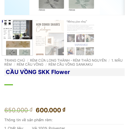
TRANG CHỦ
/
RÈM CỬA LONG THÀNH - RÈM THẢO NGUYÊN
/
1. MẪU
RÈM
/
RÈM CẦU VỒNG
/
RÈM CẦU VỒNG SANKAKU
CẦU VỒNG SKK Flower
Giá
Giá
650.000
₫
600.000
₫
gốc
hiện
Thông tin về sản phẩm rèm:
là:
tại
650.000 ₫.
là:
1. Chất liệu:
Vải 100% Polyester