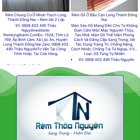
Rèm Chung Cư Ở Nhơn Trạch Long
Rèm Gỗ Ở Bầu Cạn Long Thành Đồng
Thành Đồng Nai – Rèm Vài 2 Lớp
Nai
Đt: 0908 403 490 Thảo
Màn Sáo Gỗ Mang Đến Cho Ta Không
Nguyênwebsite:
Gian Cảm Mộc Mạc Nguyên Thủy,
Remlongthanh.com
Đc: 152A, Tỉnh Lộ
Tao Nhã. Màn Gỗ Thể Hiện Phong
769, Ấp Bình Lâm, Xã Lộc An, Huyện
Cách Và Đẳng Cấp Sang Trọng, Với
Long Thành Đồng Nai.
Zalo: 0908 403
Tác Dụng Trang Trí, Chống Nắng,
490 Thảo NguyênTư Vấn Tại Công
Cách Nhiệt, Chống Tia Tử Ngoại, V.v…
Trình Hoặc Tại Cửa Hàng.
Loại: Gỗ Tùng Tự Nhiên
Đt: 0908 403 490 Thảo Nguyên
Fanpage Facebook
Website: Remlongthanh.com
Đc: 152A, Tỉnh Lộ 769, Ấp Bình
Www.remlongthanh.com
Lâm, Xã Lộc An, Huyện Long
Thành Đồng Nai.
Sản Phẩm Đã Thi Công
Zalo: 0908 403 490 Thảo Nguyên
Sản Phẩm Theo Cataloge
Tư Vấn Tại Công Trình Hoặc Tại
Công Trình Màn Sáo
Cửa Hàng.
Công Trình Rèm Vải
Fanpage Facebook
Mẫu Màn Sáo Theo Cataloge
Www.remlongthanh.com
Công Trình Màn Sáo
Mẫu Màn Vải Theo Cataloge
Mẫu Màn Sáo Theo Cataloge
Đt:
Rèm Thiên Kim
;