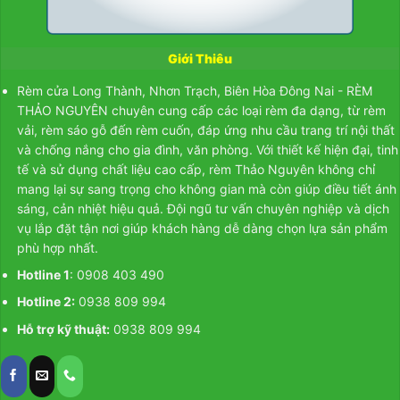
Rèm Cửa Long Thành
Mẫu Màn Vải Theo Cataloge
Giới Thiêu
Rèm cửa Long Thành, Nhơn Trạch, Biên Hòa Đông Nai - RÈM
THẢO NGUYÊN chuyên cung cấp các loại rèm đa dạng, từ
rèm
vải
,
rèm sáo gỗ
đến
rèm cuốn
, đáp ứng nhu cầu trang trí nội thất
và chống nắng cho gia đình, văn phòng. Với thiết kế hiện đại, tinh
tế và sử dụng chất liệu cao cấp, rèm Thảo Nguyên không chỉ
mang lại sự sang trọng cho không gian mà còn giúp điều tiết ánh
sáng, cản nhiệt hiệu quả. Đội ngũ tư vấn chuyên nghiệp và dịch
vụ lắp đặt tận nơi giúp khách hàng dễ dàng chọn lựa sản phẩm
phù hợp nhất.
Hotline 1
: 0908 403 490
Hotline 2:
0938 809 994
Hỗ trợ kỹ thuật:
0938 809 994