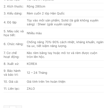
600.000 ₫.
2. Kích thước:
Rộng 280cm
3. Kiểu dáng:
Rèm cuốn 2 lớp Hàn Quốc
Tùy vào mỗi sản phẩm; Solid (là giải không xuyên
4. Độ lặp
sáng) : Sheer (giải xuyên sáng)
5. Màu sắc và
Nhiều màu
họa tiết:
Chống nắng 70%-90% cách nhiệt, kháng khuẩn, ngăn
6. Chức năng:
tia uv, tiết kiệm năng lượng.
7. Cơ chế
Kéo rèm bằng tay hoặc mô tơ và rèm được cuộn
hoạt động:
tròn lên hộc.
8. Xuất xứ:
KOREA
9. Bảo hành
12 – 24 Tháng
và bảo trì:
10. Giá cả:
Giá tính trên 1m hoàn thiện
11. Liên lạc:
ZALO
CẦU VỒNG SKK Flower số lượng