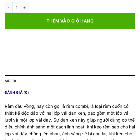
RÈM CẦU VỒNG CVN LUXURY 6 1 - 3 số lượng
THÊM VÀO GIỎ HÀNG
MÔ TẢ
ĐÁNH GIÁ (0)
Rèm cầu vồng, hay còn gọi là rèm combi, là loại rèm cuốn có
thiết kế độc đáo với hai lớp vải đan xen, bao gồm một lớp vải
lưới và một lớp vải dày. Sự đan xen này giúp người dùng có thể
điều chỉnh ánh sáng một cách linh hoạt: khi kéo rèm sao cho hai
lớp vải dày chồng lên nhau, ánh sáng sẽ bị cản lại; khi kéo cho