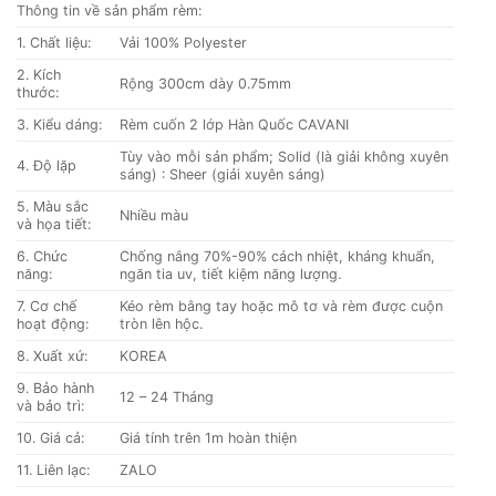
Thông tin về sản phẩm rèm:
600.000 ₫.
1. Chất liệu:
Vải 100% Polyester
2. Kích
Rộng 300cm dày 0.75mm
thước:
3. Kiểu dáng:
Rèm cuốn 2 lớp Hàn Quốc CAVANI
Tùy vào mỗi sản phẩm; Solid (là giải không xuyên
4. Độ lặp
sáng) : Sheer (giải xuyên sáng)
5. Màu sắc
Nhiều màu
và họa tiết:
6. Chức
Chống nắng 70%-90% cách nhiệt, kháng khuẩn,
năng:
ngăn tia uv, tiết kiệm năng lượng.
7. Cơ chế
Kéo rèm bằng tay hoặc mô tơ và rèm được cuộn
hoạt động:
tròn lên hộc.
8. Xuất xứ:
KOREA
9. Bảo hành
12 – 24 Tháng
và bảo trì:
10. Giá cả:
Giá tính trên 1m hoàn thiện
11. Liên lạc:
ZALO