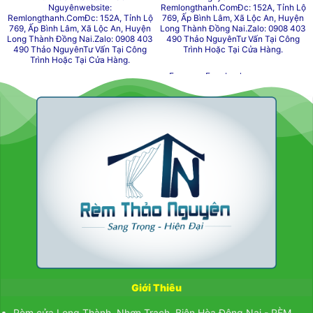
Nguyênwebsite:
Remlongthanh.com
Đc: 152A, Tỉnh Lộ
Remlongthanh.com
Đc: 152A, Tỉnh Lộ
769, Ấp Bình Lâm, Xã Lộc An, Huyện
769, Ấp Bình Lâm, Xã Lộc An, Huyện
Long Thành Đồng Nai.
Zalo: 0908 403
Long Thành Đồng Nai.
Zalo: 0908 403
490 Thảo NguyênTư Vấn Tại Công
490 Thảo NguyênTư Vấn Tại Công
Trình Hoặc Tại Cửa Hàng.
Trình Hoặc Tại Cửa Hàng.
Fanpage Facebook
Fanpage Facebook
Www.remlongthanh.com
Www.remlongthanh.com
Sản Phẩm Đã Thi Công
Sản Phẩm Đã Thi Công
Sản Phẩm Theo Cataloge
Sản Phẩm Theo Cataloge
Công Trình Màn Sáo
Công Trình Màn Sáo
Công Trình Rèm Vải
Công Trình Rèm Vải
Mẫu Màn Sáo Theo Cataloge
Mẫu Màn Sáo Theo Cataloge
Mẫu Màn Vải Theo Cataloge
Mẫu Màn Vải Theo Cataloge
Đt:
Rèm Thiên Kim
;
Đt:
Rèm Thiên Kim
;
Rèm Cửa Long Thành
Rèm Cửa Long Thành
Giới Thiêu
Rèm cửa Long Thành, Nhơn Trạch, Biên Hòa Đông Nai - RÈM