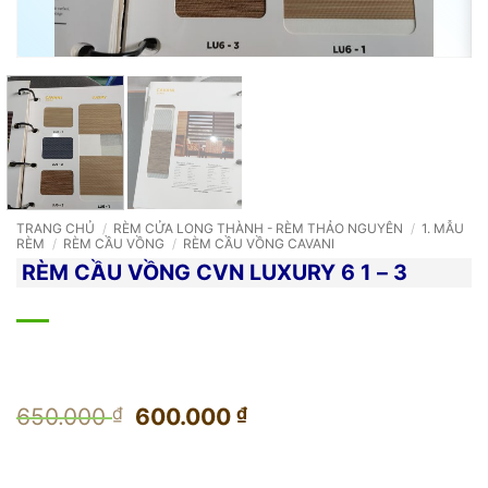
TRANG CHỦ
/
RÈM CỬA LONG THÀNH - RÈM THẢO NGUYÊN
/
1. MẪU
RÈM
/
RÈM CẦU VỒNG
/
RÈM CẦU VỒNG CAVANI
RÈM CẦU VỒNG CVN LUXURY 6 1 – 3
Giá
Giá
650.000
₫
600.000
₫
gốc
hiện
là:
tại
650.000 ₫.
là: