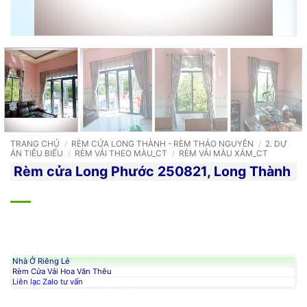
TRANG CHỦ
/
RÈM CỬA LONG THÀNH - RÈM THẢO NGUYÊN
/
2. DỰ
ÁN TIÊU BIỂU
/
RÈM VẢI THEO MÀU_CT
/
RÈM VẢI MÀU XÁM_CT
Rèm cửa Long Phước 250821, Long Thành
Nhà Ở Riêng Lẻ
Rèm Cửa Vải Hoa Văn Thêu
Liên lạc Zalo tư vấn