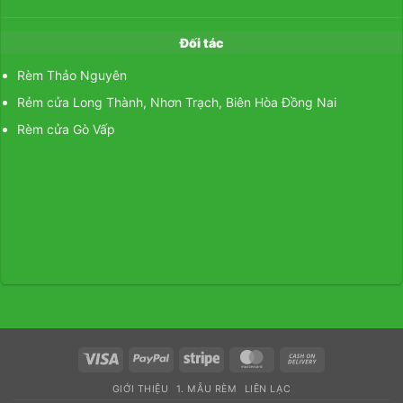
Đối tác
Rèm Thảo Nguyên
Rẻm cửa Long Thành, Nhơn Trạch, Biên Hòa Đồng Nai
Rèm cửa Gò Vấp
Visa
PayPal
Stripe
MasterCard
Cash
On
GIỚI THIỆU
1. MẪU RÈM
LIÊN LẠC
Delivery