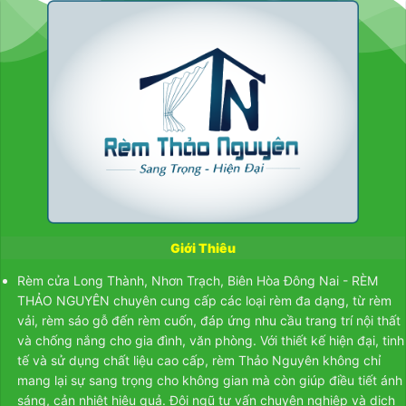
Ánh mắt không thể rời khỏi gam màu xám bạc tinh tế của
những bộ rèm. Đây không chỉ là một màu sắc, mà là một lời thì
thầm của sự sang trọng, hòa quyện tuyệt vời với sắc tường
hồng pastel và nền gạch men trắng, tạo nên một tổng thể hài
hòa, dịu dàng đến nao lòng. Vẻ đẹp ấy được thăng hoa bởi
những họa tiết hoa văn thêu tay tỉ mỉ. Từng đóa hoa, chiếc lá
mềm mại dường như đang dạo chơi trên lớp vải, đón lấy ánh
sáng mặt trời để bừng lên sự sống, biến mỗi ô cửa sổ thành một
khung tranh nghệ thuật.
Kiến Trúc Hoàn Mỹ ẩn mình trong từng lớp vải
Giới Thiêu
Sự quyến rũ của bộ rèm không chỉ nằm ở vẻ ngoài. Đây là loại
rèm vải ba lớp cao cấp.
Rèm cửa Long Thành, Nhơn Trạch, Biên Hòa Đông Nai - RÈM
THẢO NGUYÊN chuyên cung cấp các loại rèm đa dạng, từ
rèm
Lớp mặt phải với họa văn thêu cầu kỳ là vẻ đẹp kiêu sa mà
vải
,
rèm sáo gỗ
đến
rèm cuốn
, đáp ứng nhu cầu trang trí nội thất
ai cũng phải ngước nhìn.
và chống nắng cho gia đình, văn phòng. Với thiết kế hiện đại, tinh
Lớp giữa là chỉ đồng màu, đảm nhiệm chức năng cản nắng,
tế và sử dụng chất liệu cao cấp, rèm Thảo Nguyên không chỉ
cách nhiệt hoàn hảo, giúp bảo vệ ngôi nhà và mang đến sự
mang lại sự sang trọng cho không gian mà còn giúp điều tiết ánh
riêng tư tuyệt đối.
sáng, cản nhiệt hiệu quả. Đội ngũ tư vấn chuyên nghiệp và dịch