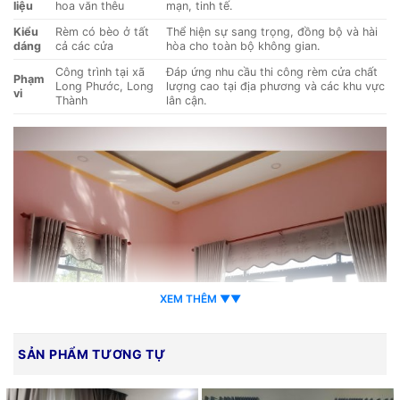
liệu
hoa văn thêu
mạn, tinh tế.
Kiểu
Rèm có bèo ở tất
Thể hiện sự sang trọng, đồng bộ và hài
dáng
cả các cửa
hòa cho toàn bộ không gian.
Công trình tại xã
Đáp ứng nhu cầu thi công rèm cửa chất
Phạm
Long Phước, Long
lượng cao tại địa phương và các khu vực
vi
Thành
lân cận.
XEM THÊM ▼▼
SẢN PHẨM TƯƠNG TỰ