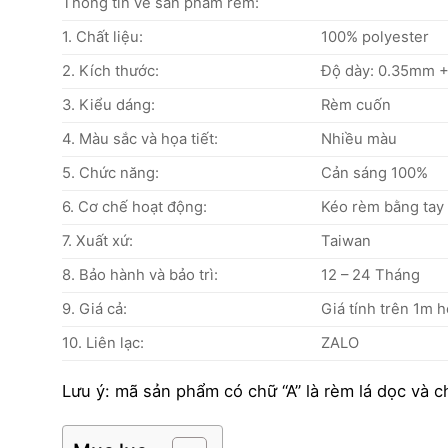
Thông tin về sản phẩm rèm:
1. Chất liệu:
100% polyester
2. Kích thước:
Độ dày: 0.35mm +
3. Kiểu dáng:
Rèm cuốn
4. Màu sắc và họa tiết:
Nhiều màu
5. Chức năng:
Cản sáng 100%
6. Cơ chế hoạt động:
Kéo rèm bằng tay 
7. Xuất xứ:
Taiwan
8. Bảo hành và bảo trì:
12 – 24 Tháng
9. Giá cả:
Giá tính trên 1m 
10. Liên lạc:
ZALO
Lưu ý: mã sản phẩm có chữ “A” là rèm lá dọc và c