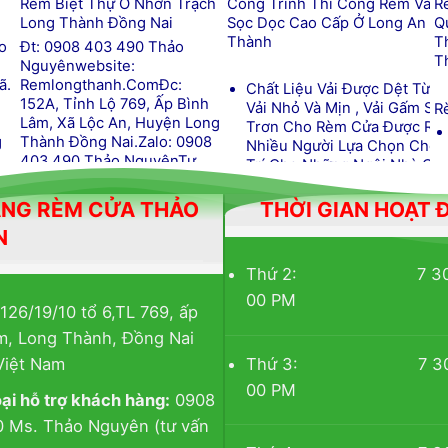
Rèm Biệt Thự Ở Nhơn Trạch
Công Trình Thi Công Rèm Vải 
R
Long Thành Đồng Nai
Sọc Dọc Cao Cấp Ở Long An L
Q
Thành
T
o
Đt: 0908 403 490 Thảo
T
Nguyênwebsite:
ã.
Remlongthanh.com
Đc:
Chất Liệu Vải Được Dệt Từ C
152A, Tỉnh Lộ 769, Ấp Bình
Vải Nhỏ Và Mịn , Vải Gấm Sọ
R
iết kế để cuộn lên hoặc hạ xuống b
Lâm, Xã Lộc An, Huyện Long
Trơn Cho Rèm Cửa Được Rất
g
Thành Đồng Nai.
Zalo: 0908
Nhiều Người Lựa Chọn Cho 
ại rèm phổ biến và tiện lợi được sử
403 490 Thảo NguyênTư
Trí Cho Những Ngôi Nhà Có
,
Vấn Tại Công Trình Hoặc Tại
Phong Cách Hiện Đại.
phòng ngủ, văn phòng, hay cửa sổ 
Cửa Hàng.
NG RÈM CỬA THẢO
THỜI GIAN HOẠT
Đt: 0908 403 490 Thảo
Nguyênwebsite:
N
Fanpage Facebook
Remlongthanh.com
Đc: 152A
Lộ 769, Ấp Bình Lâm, Xã Lộc
Thứ 2: 7 30 AM
Www.remlongthanh.com
Huyện Long Thành Đồng Nai
h kéo lên hoặc hạ xuống theo ý muốn, giúp điều chỉnh 
00 PM
0908 403 490 Thảo Nguyên
126/19/10 tổ 6,TL 769, ấp
Sản Phẩm Đã Thi Công
Vấn Tại Công Trình Hoặc Tại
 rèm cuốn không chiếm nhiều không gian, phù hợp cho cá
Ấp
m, Long Thành, Đồng Nai
Hàng.
Sản Phẩm Theo Cataloge
Thứ 3: 7 30 AM
Việt Nam
ác chất liệu như vải, polyester, hay vật liệu dễ vệ sinh
ng
Công Trình Màn Sáo
00 PM
oại hỗ trợ khách hàng:
0908
ới các màu sắc, hoa văn, và chất liệu khác nhau để bạn c
Công Trình Rèm Vải
Fanpage Facebook
ảo
 Ms. Thảo Nguyên (tư vấn
Mẫu Màn Sáo Theo