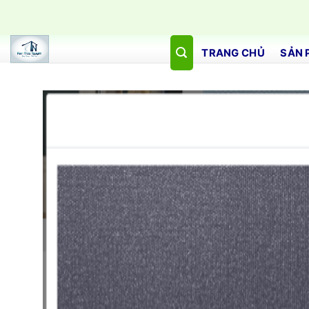
Bỏ
qua
nội
TRANG CHỦ
SẢN 
dung